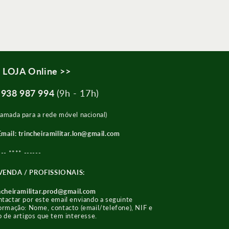
 LOJA Online >>
️
938 987 994
(9h - 17h)
amada para a rede móvel nacional)
Email: trincheiramilitar.lon@gmail.com
--- **** ------
VENDA / PROFISSIONAIS:
ncheiramilitar.prod@gmail.com
tactar por este email enviando a seguinte
ormação: Nome, contacto (email/telefone), NIF e
o de artigos que tem interesse.