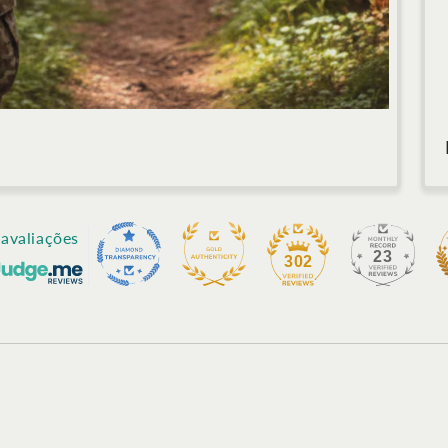
avaliações
23
302