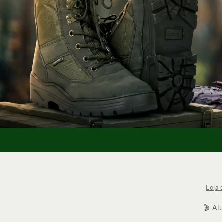
Loja 
🎬 Al