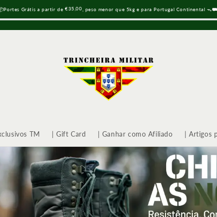
€35,00
📦Portes Grátis a partir de
, peso menor que 5kg e para Portugal Continental ᯓ
xclusivos TM
| Gift Card
| Ganhar como Afiliado
| Artigos 