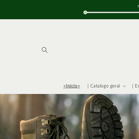
Saltar
para o
conteúdo
<Início>
| Catalogo geral
| E