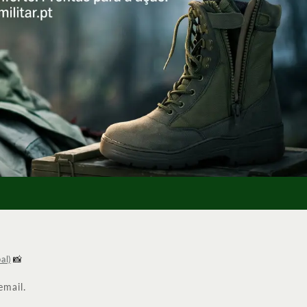
al)
📸
email.