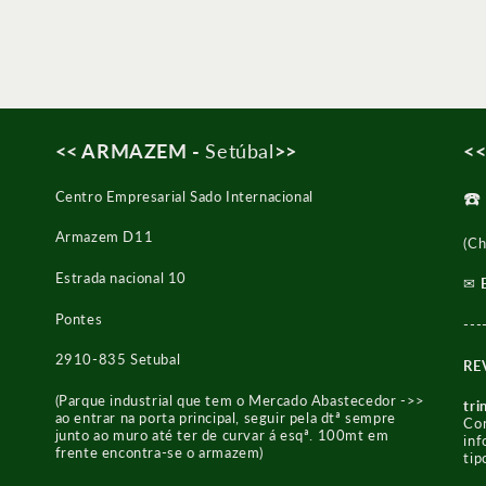
<< ARMAZEM -
Setúbal
>>
<<
☎
Centro Empresarial Sado Internacional
Armazem D11
(Ch
Estrada nacional 10
✉︎
Pontes
---
2910-835 Setubal
RE
(Parque industrial que tem o Mercado Abastecedor ->>
tri
ao entrar na porta principal, seguir pela dtª sempre
Con
junto ao muro até ter de curvar á esqª. 100mt em
inf
frente encontra-se o armazem)
tip