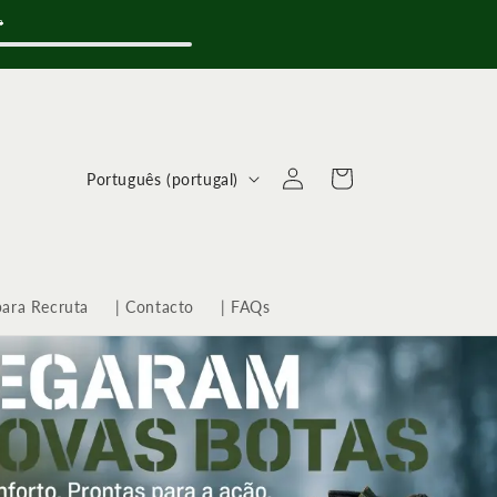
⛟
Iniciar
I
Carrinho
Português (portugal)
sessão
d
i
o
m
para Recruta
| Contacto
| FAQs
a