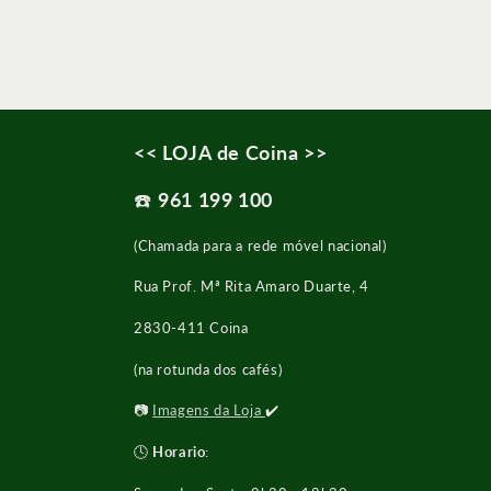
<< LOJA de Coina >>
☎️
961 199 100
(Chamada para a rede móvel nacional)
Rua Prof. Mª Rita Amaro Duarte, 4
2830-411 Coina
(na rotunda dos cafés)
📷
Imagens da Loja
✔️
🕓
Horario
: