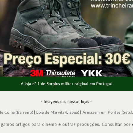
A loja nº 1 de Surplus militar original em Portugal
- Imagens das nossas lojas -
de Coina (Barreiro)
|
Loja de Marvila (Lisboa)
|
Armazem em Pontes (Setúb
ugamos artigos para cinema e outras produções. Consultar por 